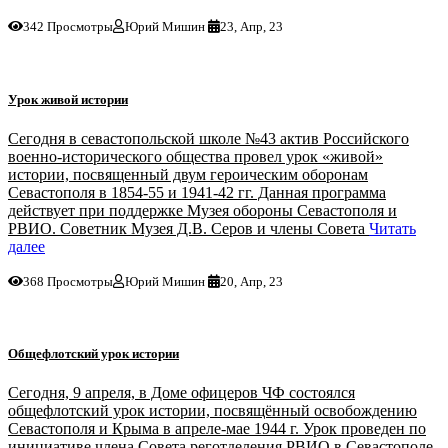
342 Просмотры
Юрий Мишин
23, Апр, 23
Урок живой истории
Сегодня в севастопольской школе №43 актив Российского
военно-исторического общества провел урок «живой»
истории, посвященный двум героическим оборонам
Севастополя в 1854-55 и 1941-42 гг. Данная программа
действует при поддержке Музея обороны Севастополя и
РВИО. Советник Музея Д.В. Серов и члены Совета
Читать
далее
368 Просмотры
Юрий Мишин
20, Апр, 23
Общефлотский урок истории
Сегодня, 9 апреля, в Доме офицеров ЧФ состоялся
общефлотский урок истории, посвящённый освобождению
Севастополя и Крыма в апреле-мае 1944 г. Урок проведен по
инициативе члена Совета реготделения РВИО в Севастополе,