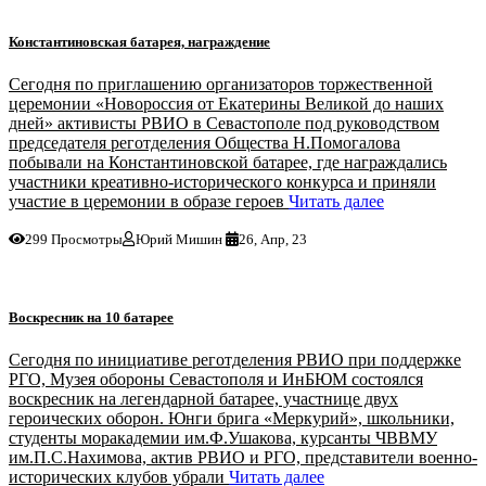
Константиновская батарея, награждение
Сегодня по приглашению организаторов торжественной
церемонии «Новороссия от Екатерины Великой до наших
дней» активисты РВИО в Севастополе под руководством
председателя реготделения Общества Н.Помогалова
побывали на Константиновской батарее, где награждались
участники креативно-исторического конкурса и приняли
участие в церемонии в образе героев
Читать далее
299 Просмотры
Юрий Мишин
26, Апр, 23
Воскресник на 10 батарее
Сегодня по инициативе реготделения РВИО при поддержке
РГО, Музея обороны Севастополя и ИнБЮМ состоялся
воскресник на легендарной батарее, участнице двух
героических оборон. Юнги брига «Меркурий», школьники,
студенты моракадемии им.Ф.Ушакова, курсанты ЧВВМУ
им.П.С.Нахимова, актив РВИО и РГО, представители военно-
исторических клубов убрали
Читать далее