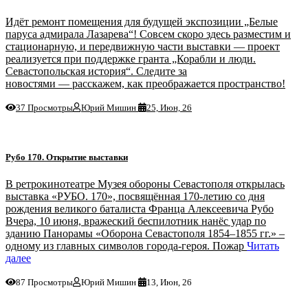
Идёт ремонт помещения для будущей экспозиции „Белые
паруса адмирала Лазарева“! Совсем скоро здесь разместим и
стационарную, и передвижную части выставки — проект
реализуется при поддержке гранта „Корабли и люди.
Севастопольская история“. Следите за
новостями — расскажем, как преображается пространство!
37 Просмотры
Юрий Мишин
25, Июн, 26
Рубо 170. Открытие выставки
В ретрокинотеатре Музея обороны Севастополя открылась
выставка «РУБО. 170», посвящённая 170-летию со дня
рождения великого баталиста Франца Алексеевича Рубо
Вчера, 10 июня, вражеский беспилотник нанёс удар по
зданию Панорамы «Оборона Севастополя 1854–1855 гг.» –
одному из главных символов города-героя. Пожар
Читать
далее
87 Просмотры
Юрий Мишин
13, Июн, 26