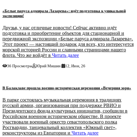
«Белые паруса адмирала Лазарева»: идёт подготовка к уникальной
экспозиции!
Друзья, у нас отличные новости! Сейчас активно идёт
подготовка и приобретение объектов для стационарной и
передвижной экспозиции «Белые паруса адмирала Лазарева».
Этот проект — настоящий подарок для всех, кто интересуется
морской историей России и славными страницами нашего
флота. Что же войдёт в
Читать далее
36 Просмотры
Юрий Мишин
12, Июн, 26
В Балаклаве прошла военно‑историческая церемония «Вечерняя зоря»
В парке состоялась музыкальная церемония в традициях
русской армии, организованная при поддержке РВИО и
Президентского фонда культурных инициатив, сообщили в
Российском военном историческом обществе. В проекте
участвовали военный оркестр севастопольского полка
Росгвардии, танцевальный коллектив «Южный свет»,
реконструкторы из Евпатории и
Читать далее