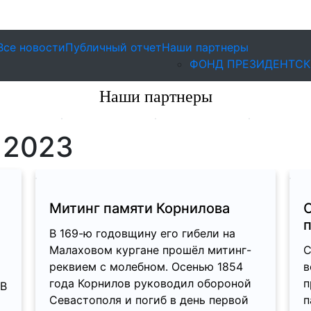
Все новости
Публичный отчет
Наши партнеры
ФОНД ПРЕЗИДЕНТСК
Наши партнеры
 2023
Митинг памяти Корнилова
В 169-ю годовщину его гибели на
Малаховом кургане прошёл митинг-
С
реквием с молебном. Осенью 1854
в
года Корнилов руководил обороной
п
 В
Севастополя и погиб в день первой
п