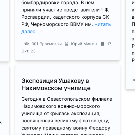
бомбардировки города. В нем
и
приняли участие представители ЧФ,
к
Росгвардии, кадетского корпуса СК
в
РФ, Черноморского ВВМУ им.
Читать
П
далее
п
э
301 Просмотры
Юрий Мишин
17,
Р
Окт, 23
п
Р
Экспозиция Ушакову в
0
Нахимовском училище
Сегодня в Севастопольском филиале
Нахимовского военно-морского
училища открылась экспозиция,
посвящённая великому флотоводцу,
х
святому праведному воину Феодору
Ушакову. Мощи святого адмирала,