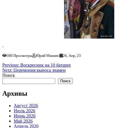
.
300 Просмотры
Юрий Мишин
26, Апр, 23
Навигация
Previous:
Воскресник на 10 батарее
Next:
Церемония выноса знамен
по
Поиск
записям
Поиск
Архивы
Август 2026
Июль 2026
Июнь 2026
Май 2026
Апрель 2026