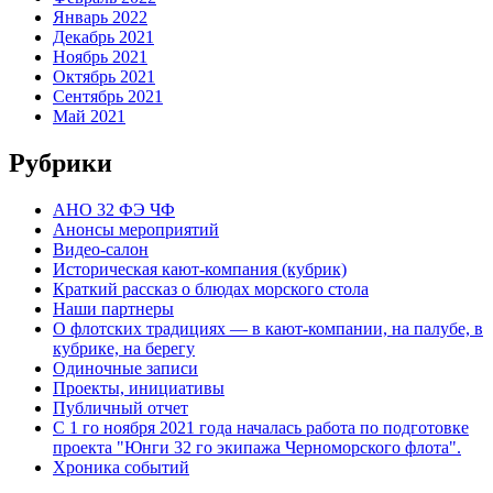
Январь 2022
Декабрь 2021
Ноябрь 2021
Октябрь 2021
Сентябрь 2021
Май 2021
Рубрики
АНО 32 ФЭ ЧФ
Анонсы мероприятий
Видео-салон
Историческая кают-компания (кубрик)
Краткий рассказ о блюдах морского стола
Наши партнеры
О флотских традициях — в кают-компании, на палубе, в
кубрике, на берегу
Одиночные записи
Проекты, инициативы
Публичный отчет
С 1 го ноября 2021 года началась работа по подготовке
проекта "Юнги 32 го экипажа Черноморского флота".
Хроника событий