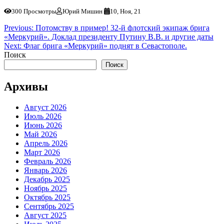
300 Просмотры
Юрий Мишин
10, Ноя, 21
Навигация
Previous:
Потомству в пример! 32-й флотский экипаж брига
«Меркурий». Доклад президенту Путину В.В. и другие даты
по
Next:
Флаг брига «Меркурий» поднят в Севастополе.
записям
Поиск
Поиск
Архивы
Август 2026
Июль 2026
Июнь 2026
Май 2026
Апрель 2026
Март 2026
Февраль 2026
Январь 2026
Декабрь 2025
Ноябрь 2025
Октябрь 2025
Сентябрь 2025
Август 2025