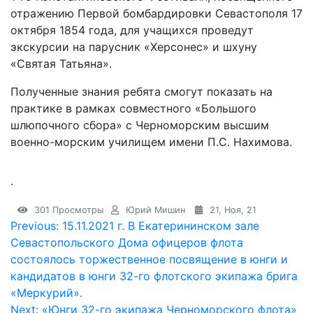
отражению Первой бомбардировки Севастополя 17
октября 1854 года, для учащихся проведут
экскурсии на парусник «Херсонес» и шхуну
«Святая Татьяна».
Полученные знания ребята смогут показать на
практике в рамках совместного «Большого
шлюпочного сбора» с Черноморским высшим
военно-морским училищем имени П.С. Нахимова.
.
301 Просмотры
Юрий Мишин
21, Ноя, 21
Навигация
Previous:
15.11.2021 г. В Екатерининском зале
Севастопольского Дома офицеров флота
по
состоялось торжественное посвящение в юнги и
записям
кандидатов в юнги 32-го флотского экипажа брига
«Меркурий».
Next:
«Юнги 32-го экипажа Черноморского флота»