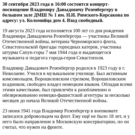
30 сентября 2023 года в 16:00 состоится концерт-
посвящение Владимиру Давыдовичу Розенбергеру в
большом зале ДМШ № 1 им. Н.И. Римского-Корсакова по
адресу: ул. Коломийца дом 4. Вход свободный.
19 августа 2023 года исполняется 100 лет со дня рождения
Владимира Давыдовича Розенбергера — участника Великой
Отечественной войны, ветерана Черноморского флота,
Севастопольской бригады торпедных катеров, участника
штурма Сапун-горы 7 мая 1944 года и выдающегося
музыканта и педагога города-героя Севастополя.
Владимир Давыдович Розенбергер родился в 1923 году в г.
Николаеве. Учился в музыкальном училище. Был активным
комсомольцем, Ворошиловским стрелком, Ворошиловским
всадником, свободно владел немецким языком. Обладая всеми
этими качествами, был привлечён к разоблачению и
обезвреживанию немецко-фашистской агентуры за несколько
месяцев до начала Великой Отечественной войны.
23 июня 1941 года Владимир Розенбергер в военкомате
записался добровольцем на флот. Ему ещё не было 18 лет, и у
него было направление в Московскую консерваторию, но он
считал, что нужен на фронте.