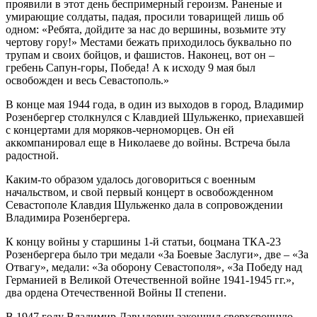
проявили в этот день беспримерный героизм. Раненые и
умирающие солдаты, падая, просили товарищей лишь об
одном: «Ребята, дойдите за нас до вершины, возьмите эту
чертову гору!» Местами бежать приходилось буквально по
трупам и своих бойцов, и фашистов. Наконец, вот он –
гребень Сапун-горы, Победа! А к исходу 9 мая был
освобожден и весь Севастополь.»
В конце мая 1944 года, в один из выходов в город, Владимир
Розенбергер столкнулся с Клавдией Шульженко, приехавшей
с концертами для моряков-черноморцев. Он ей
аккомпанировал еще в Николаеве до войны. Встреча была
радостной.
Каким-то образом удалось договориться с военным
начальством, и свой первый концерт в освобожденном
Севастополе Клавдия Шульженко дала в сопровождении
Владимира Розенбергера.
К концу войны у старшины 1-й статьи, боцмана ТКА-23
Розенбергера было три медали «За Боевые Заслуги», две – «За
Отвагу», медали: «За оборону Севастополя», «За Победу над
Германией в Великой Отечественной войне 1941-1945 гг.»,
два ордена Отечественной Войны II степени.
В 1947 году Владимир Давыдович закончил сверхсрочную