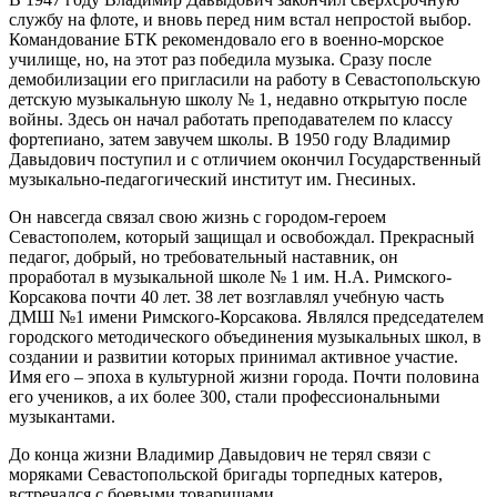
службу на флоте, и вновь перед ним встал непростой выбор.
Командование БТК рекомендовало его в военно-морское
училище, но, на этот раз победила музыка. Сразу после
демобилизации его пригласили на работу в Севастопольскую
детскую музыкальную школу № 1, недавно открытую после
войны. Здесь он начал работать преподавателем по классу
фортепиано, затем завучем школы. В 1950 году Владимир
Давыдович поступил и с отличием окончил Государственный
музыкально-педагогический институт им. Гнесиных.
Он навсегда связал свою жизнь с городом-героем
Севастополем, который защищал и освобождал. Прекрасный
педагог, добрый, но требовательный наставник, он
проработал в музыкальной школе № 1 им. Н.А. Римского-
Корсакова почти 40 лет. 38 лет возглавлял учебную часть
ДМШ №1 имени Римского-Корсакова. Являлся председателем
городского методического объединения музыкальных школ, в
создании и развитии которых принимал активное участие.
Имя его – эпоха в культурной жизни города. Почти половина
его учеников, а их более 300, стали профессиональными
музыкантами.
До конца жизни Владимир Давыдович не терял связи с
моряками Севастопольской бригады торпедных катеров,
встречался с боевыми товарищами.