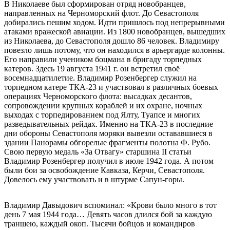
В Николаеве был сформирован отряд новобранцев,
направленных на Черноморский флот. До Севастополя
добирались пешим ходом. Идти пришлось под непрерывными
атаками вражеской авиации. Из 1800 новобранцев, вышедших
из Николаева, до Севастополя дошло 86 человек. Владимиру
повезло лишь потому, что он находился в арьергарде колонны.
Его направили учеником боцмана в бригаду торпедных
катеров. Здесь 19 августа 1941 г. он встретил своё
восемнадцатилетие. Владимир Розенбергер служил на
торпедном катере ТКА-23 и участвовал в различных боевых
операциях Черноморского флота: высадках десантов,
сопровождении крупных кораблей и их охране, ночных
выходах с торпедированием под Ялту, Туапсе и многих
разведывательных рейдах. Именно на ТКА-23 в последние
дни обороны Севастополя моряки вывезли остававшиеся в
здании Панорамы обгорелые фрагменты полотна Ф. Рубо.
Свою первую медаль «За Отвагу» старшина II статьи
Владимир Розенбергер получил в июле 1942 года. А потом
были бои за освобождение Кавказа, Керчи, Севастополя.
Довелось ему участвовать и в штурме Сапун-горы.
Владимир Давыдович вспоминал: «Крови было много в тот
день 7 мая 1944 года… Девять часов длился бой за каждую
траншею, каждый окоп. Тысячи бойцов и командиров