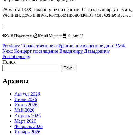
28 марта 1988 года он ушел из жизни. Осталась добрая память,
ученики, дочь и внук, которые продолжают «служенье муз»…
.
318 Просмотры
Юрий Мишин
19, Авг, 23
Навигация
Previous:
Торжественное собрание, посвященное дню ВМФ
Next:
Концерт-посвящение Владимиру Давыдовичу
по
Розенбергеру
записям
Поиск
Поиск
Архивы
Август 2026
Июль 2026
Июнь 2026
Май 2026
Апрель 2026
Март 2026
Февраль 2026
Январь 2026